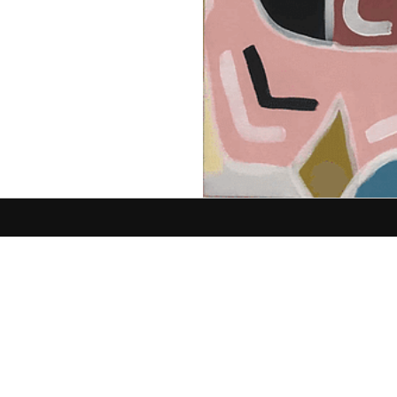
Quer conhecer a minha 
Fico a aguardar o seu contacto. Venha con